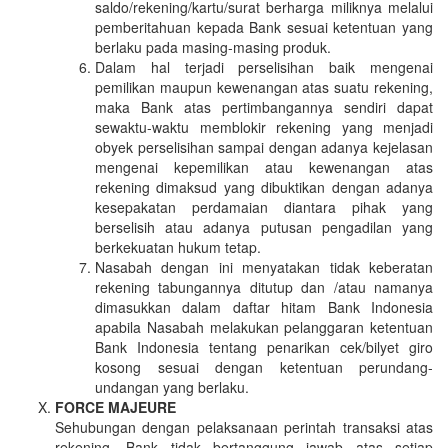
saldo/rekening/kartu/surat berharga miliknya melalui
pemberitahuan kepada Bank sesuai ketentuan yang
berlaku pada masing-masing produk.
Dalam hal terjadi perselisihan baik mengenai
pemilikan maupun kewenangan atas suatu rekening,
maka Bank atas pertimbangannya sendiri dapat
sewaktu-waktu memblokir rekening yang menjadi
obyek perselisihan sampai dengan adanya kejelasan
mengenai kepemilikan atau kewenangan atas
rekening dimaksud yang dibuktikan dengan adanya
kesepakatan perdamaian diantara pihak yang
berselisih atau adanya putusan pengadilan yang
berkekuatan hukum tetap.
Nasabah dengan ini menyatakan tidak keberatan
rekening tabungannya ditutup dan /atau namanya
dimasukkan dalam daftar hitam Bank Indonesia
apabila Nasabah melakukan pelanggaran ketentuan
Bank Indonesia tentang penarikan cek/bilyet giro
kosong sesuai dengan ketentuan perundang-
undangan yang berlaku.
FORCE MAJEURE
Sehubungan dengan pelaksanaan perintah transaksi atas
rekening, Bank tidak bertanggung jawab atas setiap